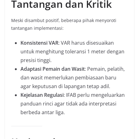
Tantangan dan Kritik
Meski disambut positif, beberapa pihak menyoroti
tantangan implementasi:
Konsistensi VAR
: VAR harus disesuaikan
untuk menghitung toleransi 1 meter dengan
presisi tinggi.
Adaptasi Pemain dan Wasit
: Pemain, pelatih,
dan wasit memerlukan pembiasaan baru
agar keputusan di lapangan tetap adil.
Kejelasan Regulasi
: IFAB perlu mengeluarkan
panduan rinci agar tidak ada interpretasi
berbeda antar liga.