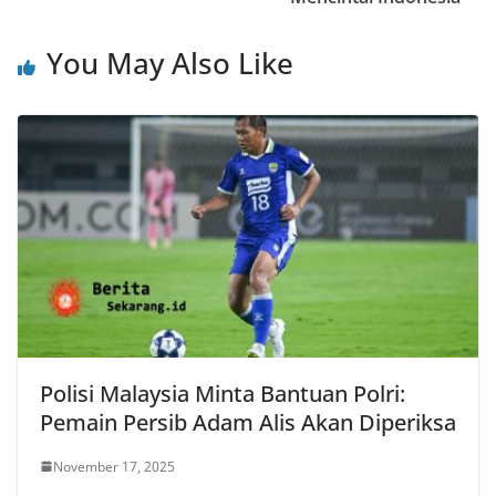
You May Also Like
Polisi Malaysia Minta Bantuan Polri:
Pemain Persib Adam Alis Akan Diperiksa
November 17, 2025