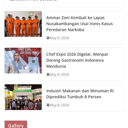
Ammar Zoni Kembali ke Lapas
Nusakambangan Usai Vonis Kasus
Peredaran Narkoba
May 9, 2026
Chef Expo 2026 Digelar, Menpar
Dorong Gastronomi Indonesia
Mendunia
May 9, 2026
Industri Makanan dan Minuman RI
Diprediksi Tumbuh 8 Persen
May 8, 2026
Gallery