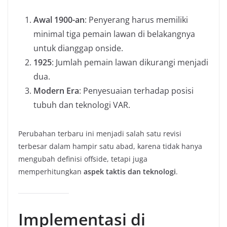
Awal 1900-an
: Penyerang harus memiliki
minimal tiga pemain lawan di belakangnya
untuk dianggap onside.
1925
: Jumlah pemain lawan dikurangi menjadi
dua.
Modern Era
: Penyesuaian terhadap posisi
tubuh dan teknologi VAR.
Perubahan terbaru ini menjadi salah satu revisi
terbesar dalam hampir satu abad, karena tidak hanya
mengubah definisi offside, tetapi juga
memperhitungkan
aspek taktis dan teknologi
.
Implementasi di