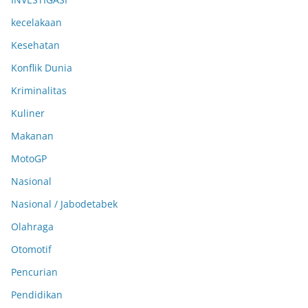
kecelakaan
Kesehatan
Konflik Dunia
Kriminalitas
Kuliner
Makanan
MotoGP
Nasional
Nasional / Jabodetabek
Olahraga
Otomotif
Pencurian
Pendidikan