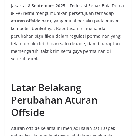
Jakarta, 8 September 2025
– Federasi Sepak Bola Dunia
(
FIFA
) resmi mengumumkan persetujuan terhadap
aturan offside baru
, yang mulai berlaku pada musim
kompetisi berikutnya. Keputusan ini menandai
perubahan signifikan dalam regulasi permainan yang
telah berlaku lebih dari satu dekade, dan diharapkan
memengaruhi taktik tim serta gaya permainan di
seluruh dunia.
Latar Belakang
Perubahan Aturan
Offside
Aturan offside selama ini menjadi salah satu aspek
paling krusial dan kontroversial dalam sepak bola.