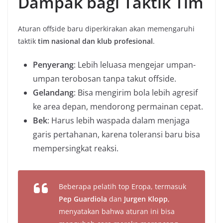
Dampak bagi Taktik Tim
Aturan offside baru diperkirakan akan memengaruhi
taktik
tim nasional dan klub profesional
.
Penyerang
: Lebih leluasa mengejar umpan-
umpan terobosan tanpa takut offside.
Gelandang
: Bisa mengirim bola lebih agresif
ke area depan, mendorong permainan cepat.
Bek
: Harus lebih waspada dalam menjaga
garis pertahanan, karena toleransi baru bisa
mempersingkat reaksi.
Beberapa pelatih top Eropa, termasuk
Pep Guardiola
dan
Jurgen Klopp
,
menyatakan bahwa aturan ini bisa