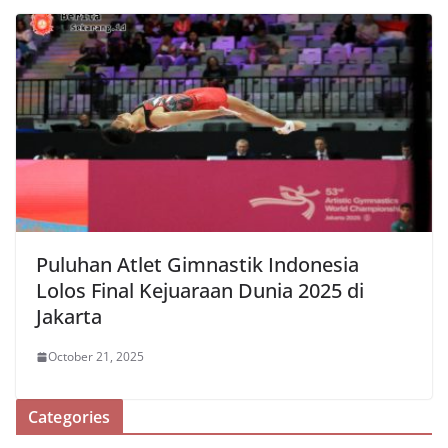
Puluhan Atlet Gimnastik Indonesia
Lolos Final Kejuaraan Dunia 2025 di
Jakarta
October 21, 2025
Categories