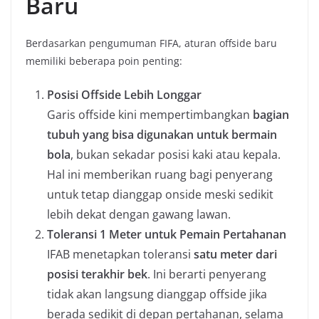
Baru
Berdasarkan pengumuman FIFA, aturan offside baru
memiliki beberapa poin penting:
Posisi Offside Lebih Longgar
Garis offside kini mempertimbangkan
bagian
tubuh yang bisa digunakan untuk bermain
bola
, bukan sekadar posisi kaki atau kepala.
Hal ini memberikan ruang bagi penyerang
untuk tetap dianggap onside meski sedikit
lebih dekat dengan gawang lawan.
Toleransi 1 Meter untuk Pemain Pertahanan
IFAB menetapkan toleransi
satu meter dari
posisi terakhir bek
. Ini berarti penyerang
tidak akan langsung dianggap offside jika
berada sedikit di depan pertahanan, selama