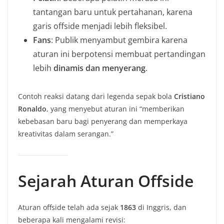
tantangan baru untuk pertahanan, karena
garis offside menjadi lebih fleksibel.
Fans
: Publik menyambut gembira karena
aturan ini berpotensi membuat pertandingan
lebih
dinamis dan menyerang
.
Contoh reaksi datang dari legenda sepak bola
Cristiano
Ronaldo
, yang menyebut aturan ini “memberikan
kebebasan baru bagi penyerang dan memperkaya
kreativitas dalam serangan.”
Sejarah Aturan Offside
Aturan offside telah ada sejak
1863
di Inggris, dan
beberapa kali mengalami revisi: