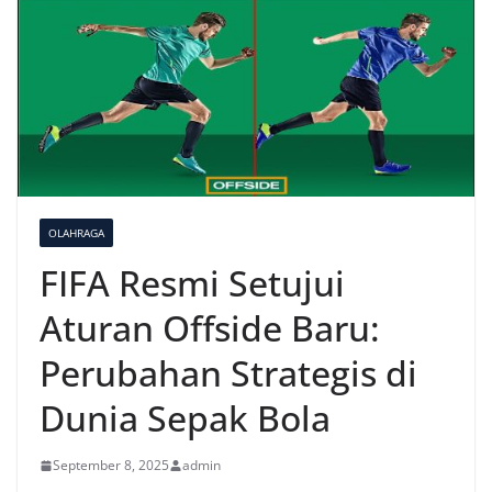
OLAHRAGA
FIFA Resmi Setujui
Aturan Offside Baru:
Perubahan Strategis di
Dunia Sepak Bola
September 8, 2025
admin