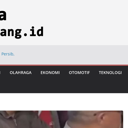
 Persib,
ng
ional di Hayam
M
OLAHRAGA
EKONOMI
OTOMOTIF
TEKNOLOGI
ngan Usai Vonis
astronomi
iksi Tumbuh 8