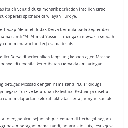
as itulah yang diduga menarik perhatian intelijen Israel,
uk operasi spionase di wilayah Turkiye.
terhadap Mehmet Budak Derya bermula pada September
n nama sandi “Ali Ahmed Yassin”—mengaku mewakili sebuah
rya dan menawarkan kerja sama bisnis.
 ketika Derya diperkenalkan langsung kepada agen Mossad
penyelidik menilai keterlibatan Derya dalam jaringan
ang petugas Mossad dengan nama sandi “Luis” diduga
a negara Turkiye keturunan Palestina. Keduanya disebut
 rutin melaporkan seluruh aktivitas serta jaringan kontak
tat mengadakan sejumlah pertemuan di berbagai negara
unakan beragam nama sandi, antara lain Luis, Jesus/Jose,