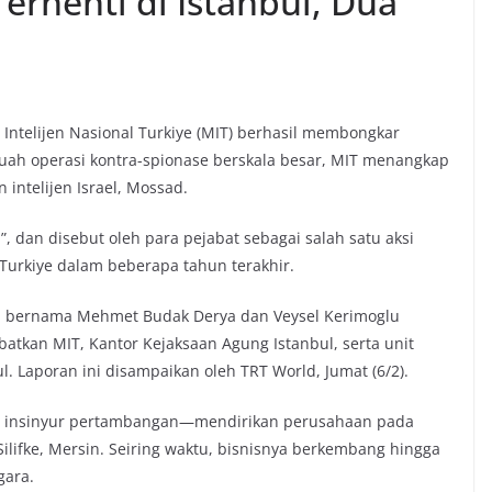
erhenti di Istanbul, Dua
Intelijen Nasional Turkiye (MIT) berhasil membongkar
ebuah operasi kontra-spionase berskala besar, MIT menangkap
intelijen Israel, Mossad.
, dan disebut oleh para pejabat sebagai salah satu aksi
 Turkiye dalam beberapa tahun terakhir.
 bernama Mehmet Budak Derya dan Veysel Kerimoglu
atkan MIT, Kantor Kejaksaan Agung Istanbul, serta unit
. Laporan ini disampaikan oleh TRT World, Jumat (6/2).
ng insinyur pertambangan—mendirikan perusahaan pada
lifke, Mersin. Seiring waktu, bisnisnya berkembang hingga
gara.