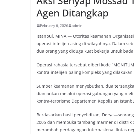
Aksi Senyap Mossad T
Agen Ditangkap
February 6, 2026
admin
Istanbul, MINA — Otoritas keamanan Organisasi 
operasi intelijen asing di wilayahnya. Dalam s
dua orang yang diduga kuat bekerja untuk badan 
Operasi rahasia tersebut diberi kode “MONITUM”
kontra-intelijen paling kompleks yang dilakukan
Sumber keamanan menyebutkan, dua tersangka
diamankan melalui operasi gabungan yang melib
kontra-terorisme Departemen Kepolisian Istanbul
Berdasarkan hasil penyelidikan, Derya—seora
2005 dan membuka tambang marmer di distrik Si
merambah perdagangan internasional lintas ne