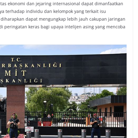
tas ekonomi dan jejaring internasional dapat dimanfaatkan
a terhadap individu dan kelompok yang terkait isu
g diharapkan dapat mengungkap lebih jauh cakupan jaringan
di peringatan keras bagi upaya intelijen asing yang mencoba