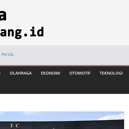
 Persib,
ng
ional di Hayam
M
OLAHRAGA
EKONOMI
OTOMOTIF
TEKNOLOGI
ngan Usai Vonis
astronomi
iksi Tumbuh 8