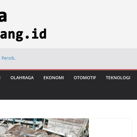
 Persib,
ng
ional di Hayam
M
OLAHRAGA
EKONOMI
OTOMOTIF
TEKNOLOGI
ngan Usai Vonis
astronomi
iksi Tumbuh 8