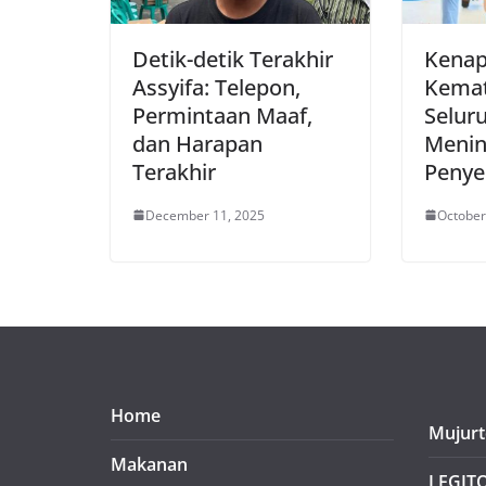
Detik-detik Terakhir
Kenap
Assyifa: Telepon,
Kemat
Permintaan Maaf,
Selur
dan Harapan
Menin
Terakhir
Penye
December 11, 2025
October
Home
Mujurt
Makanan
LEGIT