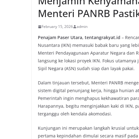
Menjamin Kenyamanan
Menteri PANRB Pasti
February 15, 2026
admin
Penajam Paser Utara, tentangrakyat.id
– Rencan
Nusantara (IKN) memasuki babak baru yang lebih
Menteri Pendayagunaan Aparatur Negara dan Re
langsung ke lokasi proyek IKN. Fokus utamanya 
Sipil Negara (ASN) sudah siap dan layak pakai.
Dalam tinjauan tersebut, Menteri PANRB mengec
sistem digital penunjang kerja, hingga hunian 
Pemerintah ingin menghapus kekhawatiran para 
Harapannya, begitu menginjakkan kaki di IKN, 
terganggu oleh kendala akomodasi.
Kunjungan ini merupakan langkah krusial untu
pertama kepindahan dimulai secara masif pada