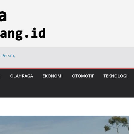
 Persib,
ng
ional di Hayam
M
OLAHRAGA
EKONOMI
OTOMOTIF
TEKNOLOGI
ngan Usai Vonis
astronomi
iksi Tumbuh 8