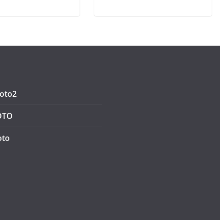
oto2
OTO
oto