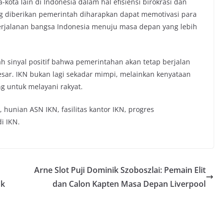
-kota lain di Indonesia dalam hal efisiensi birokrasi dan
ang diberikan pemerintah diharapkan dapat memotivasi para
erjalanan bangsa Indonesia menuju masa depan yang lebih
lah sinyal positif bahwa pemerintahan akan tetap berjalan
besar. IKN bukan lagi sekadar mimpi, melainkan kenyataan
g untuk melayani rakyat.
hunian ASN IKN, fasilitas kantor IKN, progres
i IKN.
Arne Slot Puji Dominik Szoboszlai: Pemain Elit
uk
dan Calon Kapten Masa Depan Liverpool