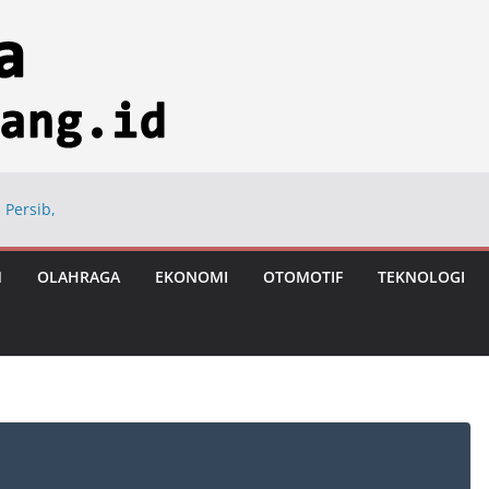
iksi Tumbuh 8
 Persib,
ng
M
OLAHRAGA
EKONOMI
OTOMOTIF
TEKNOLOGI
ional di Hayam
ngan Usai Vonis
astronomi