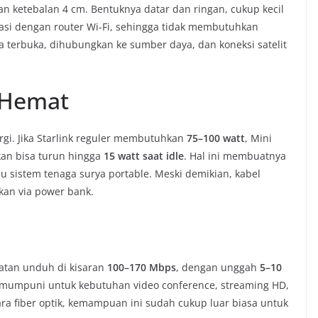
n ketebalan 4 cm. Bentuknya datar dan ringan, cukup kecil
grasi dengan router Wi-Fi, sehingga tidak membutuhkan
 terbuka, dihubungkan ke sumber daya, dan koneksi satelit
 Hemat
ergi. Jika Starlink reguler membutuhkan
75–100 watt
, Mini
kan bisa turun hingga
15 watt saat idle
. Hal ini membuatnya
u sistem tenaga surya portable. Meski demikian, kabel
kan via power bank.
patan unduh di kisaran
100–170 Mbps
, dengan unggah
5–10
p mumpuni untuk kebutuhan video conference, streaming HD,
ra fiber optik, kemampuan ini sudah cukup luar biasa untuk