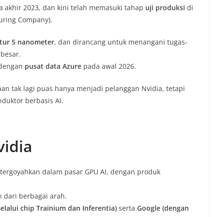
a akhir 2023, dan kini telah memasuki tahap
uji produksi
di
uring Company).
ktur 5 nanometer
, dan dirancang untuk menangani tugas-
 besar.
i dengan
pusat data Azure
pada awal 2026.
an tak lagi puas hanya menjadi pelanggan Nvidia, tetapi
duktor berbasis AI.
idia
 tergoyahkan dalam pasar GPU AI, dengan produk
 dari berbagai arah.
lalui chip Trainium dan Inferentia)
serta
Google (dengan