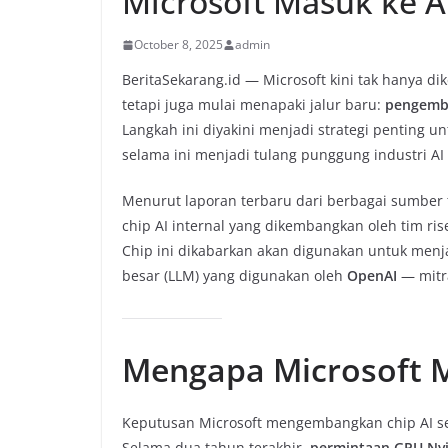
Microsoft Masuk ke A
October 8, 2025
admin
BeritaSekarang.id — Microsoft kini tak hanya di
tetapi juga mulai menapaki jalur baru:
pengemba
Langkah ini diyakini menjadi strategi penting
selama ini menjadi tulang punggung industri AI 
Menurut laporan terbaru dari berbagai sumber 
chip AI internal yang dikembangkan oleh tim ris
Chip ini dikabarkan akan digunakan untuk men
besar (LLM) yang digunakan oleh
OpenAI
— mitra
Mengapa Microsoft M
Keputusan Microsoft mengembangkan chip AI se
Selama dua tahun terakhir,
permintaan GPU Nvi