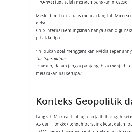
TPU-nya)
juga telah mengembangkan prosesor in
Meski demikian, analis menilai langkah Microso
dekat.
Chip internal kemungkinan hanya akan digunakan 
pihak ketiga.
“Ini bukan soal menggantikan Nvidia sepenuhny
The Information
.
“Namun, dalam jangka panjang, bisa menjadi te
melakukan hal serupa.”
Konteks Geopolitik d
Langkah Microsoft ini juga terjadi di tengah
kete
AS dan Tiongkok tengah bersaing ketat dalam p
TSMC menjadi pemain sentral dalam produksi gl