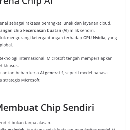
rena Chip AI
kenal sebagai raksasa perangkat lunak dan layanan cloud,
ngan chip kecerdasan buatan (AI)
milik sendiri.
 untuk mengurangi ketergantungan terhadap
GPU Nvidia
, yang
global.
teknologi internasional, Microsoft tengah mempersiapkan
et khusus.
jalankan beban kerja
AI generatif
, seperti model bahasa
 strategis Microsoft.
embuat Chip Sendiri
ndiri bukan tanpa alasan.
dia meledak
, terutama sejak lonjakan popularitas model AI