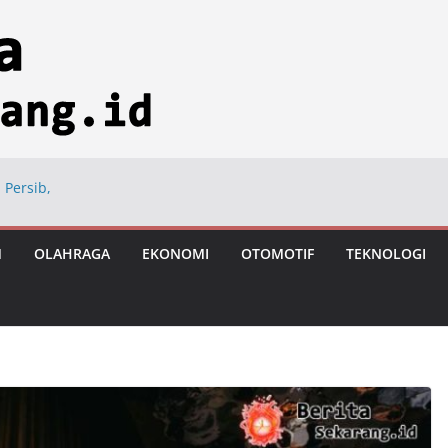
 Persib,
ng
ional di Hayam
M
OLAHRAGA
EKONOMI
OTOMOTIF
TEKNOLOGI
ngan Usai Vonis
astronomi
iksi Tumbuh 8