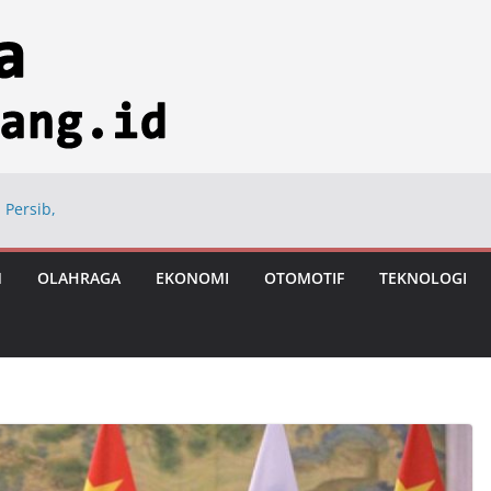
 Persib,
ng
ional di Hayam
M
OLAHRAGA
EKONOMI
OTOMOTIF
TEKNOLOGI
ngan Usai Vonis
astronomi
iksi Tumbuh 8