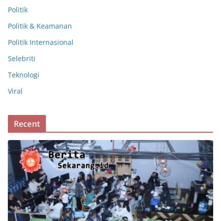
Politik
Politik & Keamanan
Politik Internasional
Selebriti
Teknologi
Viral
Recent