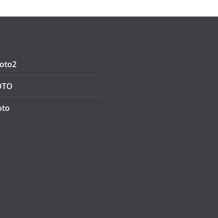
oto2
OTO
oto