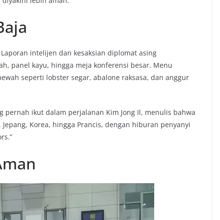
g diyakini lebih aman.
Baja
Laporan intelijen dan kesaksian diplomat asing
ah, panel kayu, hingga meja konferensi besar. Menu
wah seperti lobster segar, abalone raksasa, dan anggur
g pernah ikut dalam perjalanan Kim Jong Il, menulis bahwa
 Jepang, Korea, hingga Prancis, dengan hiburan penyanyi
rs.”
 Aman
Video
Player