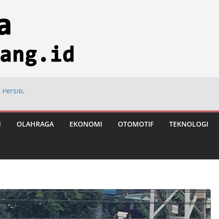
 Persib,
ng
ional di Hayam
M
OLAHRAGA
EKONOMI
OTOMOTIF
TEKNOLOGI
ngan Usai Vonis
astronomi
iksi Tumbuh 8