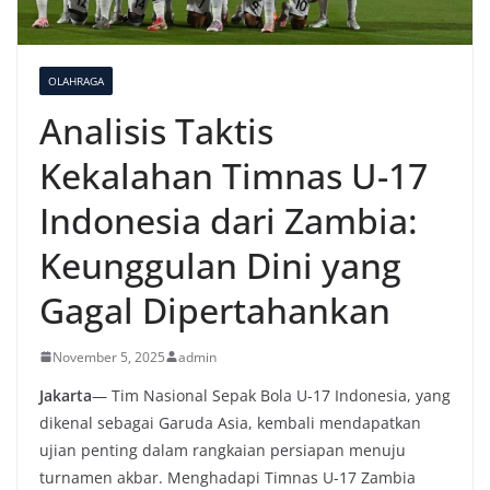
OLAHRAGA
Analisis Taktis
Kekalahan Timnas U-17
Indonesia dari Zambia:
Keunggulan Dini yang
Gagal Dipertahankan
November 5, 2025
admin
Jakarta
— Tim Nasional Sepak Bola U-17 Indonesia, yang
dikenal sebagai Garuda Asia, kembali mendapatkan
ujian penting dalam rangkaian persiapan menuju
turnamen akbar. Menghadapi Timnas U-17 Zambia