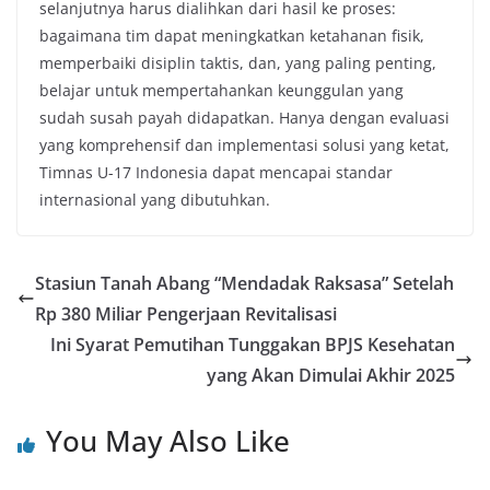
selanjutnya harus dialihkan dari hasil ke proses:
bagaimana tim dapat meningkatkan ketahanan fisik,
memperbaiki disiplin taktis, dan, yang paling penting,
belajar untuk mempertahankan keunggulan yang
sudah susah payah didapatkan. Hanya dengan evaluasi
yang komprehensif dan implementasi solusi yang ketat,
Timnas U-17 Indonesia dapat mencapai standar
internasional yang dibutuhkan.
Stasiun Tanah Abang “Mendadak Raksasa” Setelah
Rp 380 Miliar Pengerjaan Revitalisasi
Ini Syarat Pemutihan Tunggakan BPJS Kesehatan
yang Akan Dimulai Akhir 2025
You May Also Like