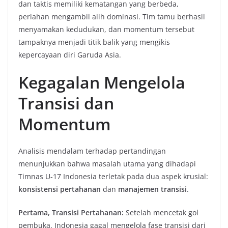
dan taktis memiliki kematangan yang berbeda,
perlahan mengambil alih dominasi. Tim tamu berhasil
menyamakan kedudukan, dan momentum tersebut
tampaknya menjadi titik balik yang mengikis
kepercayaan diri Garuda Asia.
Kegagalan Mengelola
Transisi dan
Momentum
Analisis mendalam terhadap pertandingan
menunjukkan bahwa masalah utama yang dihadapi
Timnas U-17 Indonesia terletak pada dua aspek krusial:
konsistensi pertahanan
dan
manajemen transisi
.
Pertama, Transisi Pertahanan:
Setelah mencetak gol
pembuka, Indonesia gagal mengelola fase transisi dari