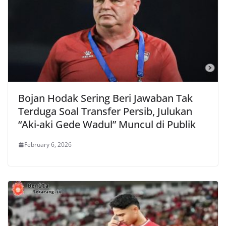
Bojan Hodak Sering Beri Jawaban Tak
Terduga Soal Transfer Persib, Julukan
“Aki-aki Gede Wadul” Muncul di Publik
February 6, 2026