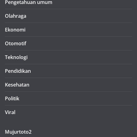
Pengetahuan umum
Olahraga
Ekonomi
Otomotif
Teknologi
Pendidikan
Kesehatan
Politik
Viral
Mujurtoto2