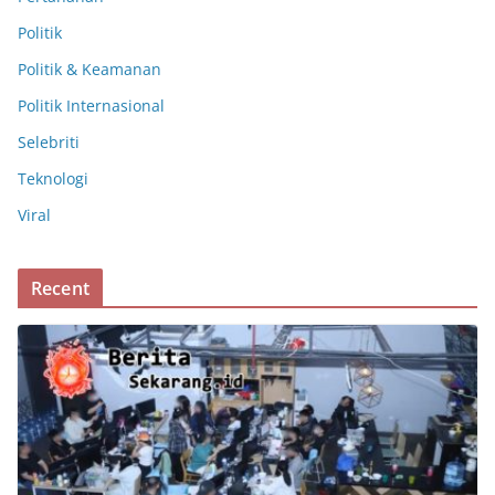
Politik
Politik & Keamanan
Politik Internasional
Selebriti
Teknologi
Viral
Recent