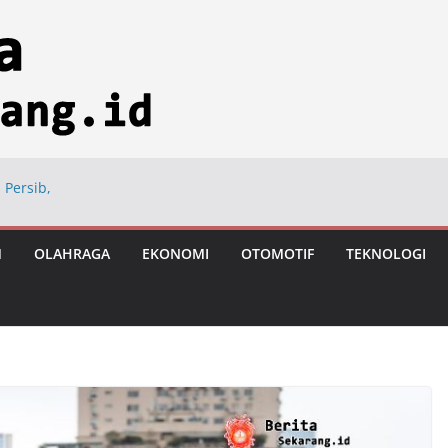
 Persib,
ng
ional di Hayam
M
OLAHRAGA
EKONOMI
OTOMOTIF
TEKNOLOGI
ngan Usai Vonis
astronomi
iksi Tumbuh 8