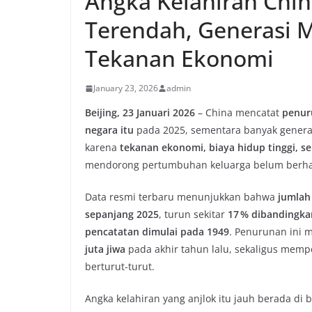
Angka Kelahiran Chi
Terendah, Generasi 
Tekanan Ekonomi
January 23, 2026
admin
Beijing, 23 Januari 2026
– China mencatat
penur
negara itu
pada 2025, sementara banyak gener
karena
tekanan ekonomi, biaya hidup tinggi, s
mendorong pertumbuhan keluarga belum berhas
Data resmi terbaru menunjukkan bahwa
jumlah 
sepanjang 2025
, turun sekitar
17 % dibandingka
pencatatan dimulai pada 1949
. Penurunan ini
juta jiwa
pada akhir tahun lalu, sekaligus mem
berturut-turut.
Angka kelahiran yang anjlok itu jauh berada d