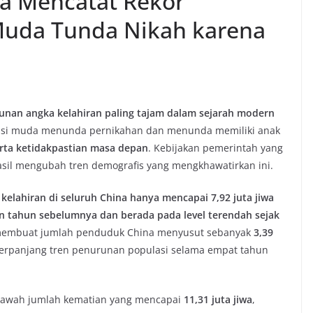
na Mencatat Rekor
Muda Tunda Nikah karena
unan angka kelahiran paling tajam dalam sejarah modern
asi muda menunda pernikahan dan menunda memiliki anak
erta ketidakpastian masa depan
. Kebijakan pemerintah yang
il mengubah tren demografis yang mengkhawatirkan ini.
kelahiran di seluruh China hanya mencapai 7,92 juta jiwa
n tahun sebelumnya dan berada pada level terendah sejak
 membuat jumlah penduduk China menyusut sebanyak
3,39
perpanjang tren penurunan populasi selama empat tahun
i bawah jumlah kematian yang mencapai
11,31 juta jiwa
,