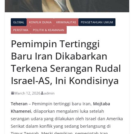
GLOBAL
KONFLIK DUNIA
KRIMINALITAS
PENGETAHUAN UMUM
PERISTIWA
POLITIK & KEAMANAN
Pemimpin Tertinggi
Baru Iran Dikabarkan
Terkena Serangan Rudal
Israel-AS, Ini Kondisinya
March 12, 2026
admin
Teheran
– Pemimpin tertinggi baru Iran,
Mojtaba
Khamenei
, dilaporkan mengalami luka setelah
serangan udara yang dilakukan oleh Israel dan Amerika
Serikat dalam konflik yang sedang berlangsung di
Timur Tengah. Meski demikian, pemerintah Iran