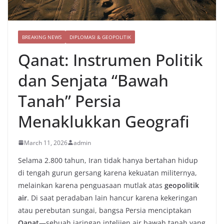
BREAKING NEWS
DIPLOMASI & GEOPOLITIK
Qanat: Instrumen Politik
dan Senjata “Bawah
Tanah” Persia
Menaklukkan Geografi
March 11, 2026
admin
Selama 2.800 tahun, Iran tidak hanya bertahan hidup
di tengah gurun gersang karena kekuatan militernya,
melainkan karena penguasaan mutlak atas
geopolitik
air
. Di saat peradaban lain hancur karena kekeringan
atau perebutan sungai, bangsa Persia menciptakan
Qanat
—sebuah jaringan intelijen air bawah tanah yang